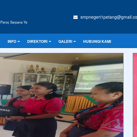
smpnegeri1petang@gmail.c
s Paros Sarpana Ya
INFO
DIREKTORI
GALERI
HUBUNGI KAMI