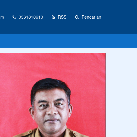
om
0361810610
RSS
Pencarian